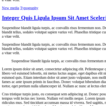
New media
Typography
Integer Quis Ligula Ipsum Sit Amet Sceler
Suspendisse blandit ligula turpis, ac convallis risus fermentum non. 
blandit tellus, sodales volutpat sapien varius vel. Phasellus tristique c
a vitae velit.
Suspendisse blandit ligula turpis, ac convallis risus fermentum non. 
blandit tellus, sodales volutpat sapien varius vel. Phasellus tristique c
a vitae velit.
Suspendisse blandit ligula turpis, ac convallis risus fermentum
Lorem ipsum dolor sit amet, consectetur adipiscing elit. Pellentesque qu
libero vel euismod lobortis, mi metus luctus augue, eget dapibus elit n
euismod quis. Etiam interdum dolor sit amet justo vulputate, non moll
fames ac ante ipsum primis in faucibus. Donec volutpat bibendum diam 
tortor, eget pretium nulla ullamcorper id. Nullam ac nunc at lectus el
Cras tristique turpis justo, eu consequat sem adipiscing ut. Donec pos
tempus velit lectus nec lorem. Nullam vel mollis neque. Lorem ipsum d
ridiculus mus. Sed tincidunt accumsan massa id viverra. Sed sagittis, ni