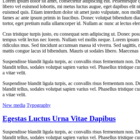
Lorem ipsum dolor sit amet, consectetur adipiscing elit. Pellentesque qu
libero vel euismod lobortis, mi metus luctus augue, eget dapibus elit n
euismod quis. Etiam interdum dolor sit amet justo vulputate, non moll
fames ac ante ipsum primis in faucibus. Donec volutpat bibendum diam 
tortor, eget pretium nulla ullamcorper id. Nullam ac nunc at lectus el
Cras tristique turpis justo, eu consequat sem adipiscing ut. Donec pos
tempus velit lectus nec lorem. Nullam vel mollis neque. Lorem ipsum d
ridiculus mus. Sed tincidunt accumsan massa id viverra. Sed sagittis, ni
mattis congue lacus id bibendum. Mauris ut sodales libero. Maecenas 
Suspendisse blandit ligula turpis, ac convallis risus fermentum non. 
blandit tellus, sodales volutpat sapien varius vel. Phasellus tristique c
a vitae velit.
Suspendisse blandit ligula turpis, ac convallis risus fermentum non. 
blandit tellus, sodales volutpat sapien varius vel. Phasellus tristique c
a vitae velit.
New media
Typography
Egestas Luctus Urna Vitae Dapibus
Suspendisse blandit ligula turpis, ac convallis risus fermentum non. 
blandit tellus, sodales volutpat sapien varius vel. Phasellus tristique c