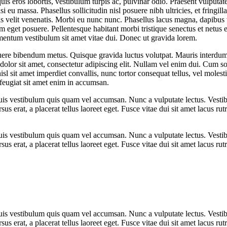
is eros lobortis, vestibulum turpis ac, pulvinar odio. Praesent vulputate 
isi eu massa. Phasellus sollicitudin nisl posuere nibh ultricies, et fring
is velit venenatis. Morbi eu nunc nunc. Phasellus lacus magna, dapibus 
eget posuere. Pellentesque habitant morbi tristique senectus et netus 
ementum vestibulum sit amet vitae dui. Donec ut gravida lorem.
uere bibendum metus. Quisque gravida luctus volutpat. Mauris interdum, 
olor sit amet, consectetur adipiscing elit. Nullam vel enim dui. Cum so
sl sit amet imperdiet convallis, nunc tortor consequat tellus, vel molesti
feugiat sit amet enim in accumsan.
Duis vestibulum quis quam vel accumsan. Nunc a vulputate lectus. Vestib
ursus erat, a placerat tellus laoreet eget. Fusce vitae dui sit amet lacus
Duis vestibulum quis quam vel accumsan. Nunc a vulputate lectus. Vestib
ursus erat, a placerat tellus laoreet eget. Fusce vitae dui sit amet lacus
Duis vestibulum quis quam vel accumsan. Nunc a vulputate lectus. Vestib
ursus erat, a placerat tellus laoreet eget. Fusce vitae dui sit amet lacus