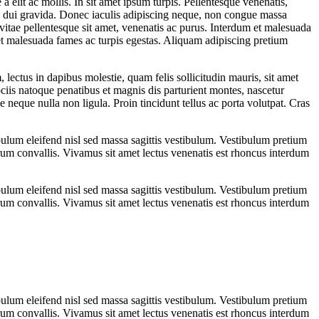
a elit ac mollis. In sit amet ipsum turpis. Pellentesque venenatis,
illa dui gravida. Donec iaculis adipiscing neque, non congue massa
vitae pellentesque sit amet, venenatis ac purus. Interdum et malesuada
et malesuada fames ac turpis egestas. Aliquam adipiscing pretium
lectus in dapibus molestie, quam felis sollicitudin mauris, sit amet
ciis natoque penatibus et magnis dis parturient montes, nascetur
e neque nulla non ligula. Proin tincidunt tellus ac porta volutpat. Cras
ulum eleifend nisl sed massa sagittis vestibulum. Vestibulum pretium
 rutrum convallis. Vivamus sit amet lectus venenatis est rhoncus interdum
ulum eleifend nisl sed massa sagittis vestibulum. Vestibulum pretium
 rutrum convallis. Vivamus sit amet lectus venenatis est rhoncus interdum
ulum eleifend nisl sed massa sagittis vestibulum. Vestibulum pretium
 rutrum convallis. Vivamus sit amet lectus venenatis est rhoncus interdum