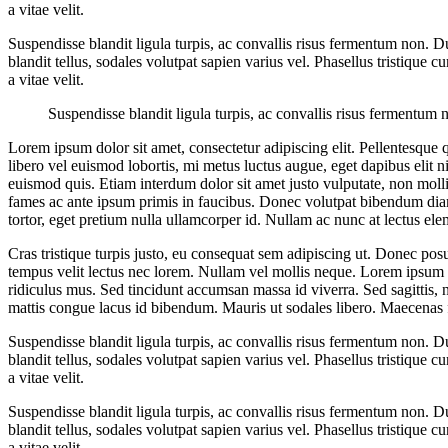
a vitae velit.
Suspendisse blandit ligula turpis, ac convallis risus fermentum non. 
blandit tellus, sodales volutpat sapien varius vel. Phasellus tristique c
a vitae velit.
Suspendisse blandit ligula turpis, ac convallis risus fermentum
Lorem ipsum dolor sit amet, consectetur adipiscing elit. Pellentesque qu
libero vel euismod lobortis, mi metus luctus augue, eget dapibus elit n
euismod quis. Etiam interdum dolor sit amet justo vulputate, non moll
fames ac ante ipsum primis in faucibus. Donec volutpat bibendum diam 
tortor, eget pretium nulla ullamcorper id. Nullam ac nunc at lectus el
Cras tristique turpis justo, eu consequat sem adipiscing ut. Donec pos
tempus velit lectus nec lorem. Nullam vel mollis neque. Lorem ipsum d
ridiculus mus. Sed tincidunt accumsan massa id viverra. Sed sagittis, ni
mattis congue lacus id bibendum. Mauris ut sodales libero. Maecenas 
Suspendisse blandit ligula turpis, ac convallis risus fermentum non. 
blandit tellus, sodales volutpat sapien varius vel. Phasellus tristique c
a vitae velit.
Suspendisse blandit ligula turpis, ac convallis risus fermentum non. 
blandit tellus, sodales volutpat sapien varius vel. Phasellus tristique c
a vitae velit.