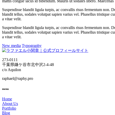
mattis congue lacus id bibendum. Mauris ut sodales libero. Maecenas 
Suspendisse blandit ligula turpis, ac convallis risus fermentum non. 
blandit tellus, sodales volutpat sapien varius vel. Phasellus tristique c
a vitae velit.
Suspendisse blandit ligula turpis, ac convallis risus fermentum non. 
blandit tellus, sodales volutpat sapien varius vel. Phasellus tristique c
a vitae velit.
New media
Typography
273-0111
千葉県鎌ケ谷市北中沢2-4-48
c/o Aquilon
raphael@raphy.pro
menu
Home
About Us
Portfolio
Blog