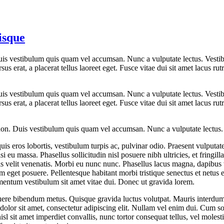
isque
Duis vestibulum quis quam vel accumsan. Nunc a vulputate lectus. Vestib
ursus erat, a placerat tellus laoreet eget. Fusce vitae dui sit amet lacus
Duis vestibulum quis quam vel accumsan. Nunc a vulputate lectus. Vestib
ursus erat, a placerat tellus laoreet eget. Fusce vitae dui sit amet lacus
 non. Duis vestibulum quis quam vel accumsan. Nunc a vulputate lectus. 
is eros lobortis, vestibulum turpis ac, pulvinar odio. Praesent vulputate 
isi eu massa. Phasellus sollicitudin nisl posuere nibh ultricies, et fring
is velit venenatis. Morbi eu nunc nunc. Phasellus lacus magna, dapibus 
eget posuere. Pellentesque habitant morbi tristique senectus et netus 
ementum vestibulum sit amet vitae dui. Donec ut gravida lorem.
uere bibendum metus. Quisque gravida luctus volutpat. Mauris interdum, 
olor sit amet, consectetur adipiscing elit. Nullam vel enim dui. Cum so
sl sit amet imperdiet convallis, nunc tortor consequat tellus, vel molesti